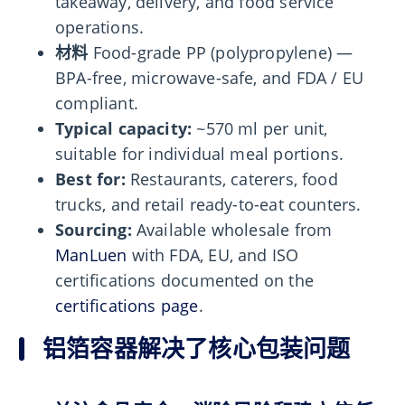
takeaway, delivery, and food service
operations.
材料
Food-grade PP (polypropylene) —
BPA-free, microwave-safe, and FDA / EU
compliant.
Typical capacity:
~570 ml per unit,
suitable for individual meal portions.
Best for:
Restaurants, caterers, food
trucks, and retail ready-to-eat counters.
Sourcing:
Available wholesale from
ManLuen
with FDA, EU, and ISO
certifications documented on the
certifications page
.
铝箔容器解决了核心包装问题