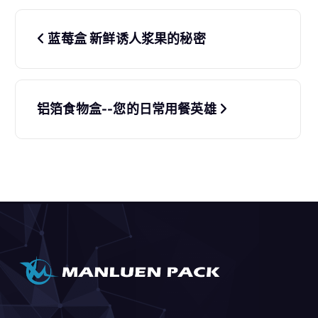
文
蓝莓盒 新鲜诱人浆果的秘密
章
导
航
铝箔食物盒--您的日常用餐英雄