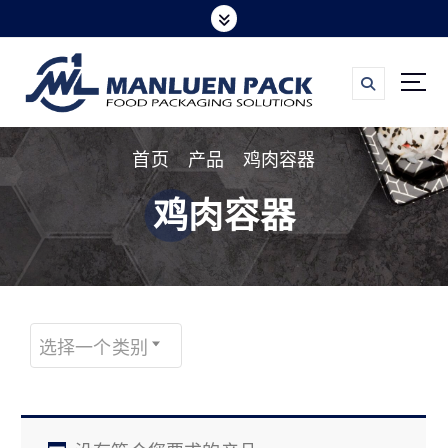
跳
转
到
内
容
首页
产品
鸡肉容器
鸡肉容器
选择一个类别