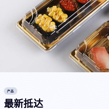
产品
最
新
抵
达