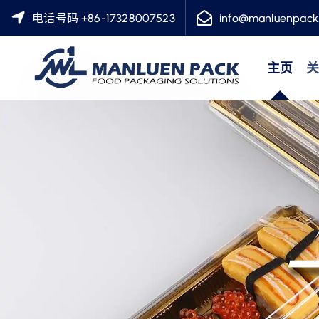
跳
电话号码 +86-17328007523
info@manluenpack
转
到
主页
内
容