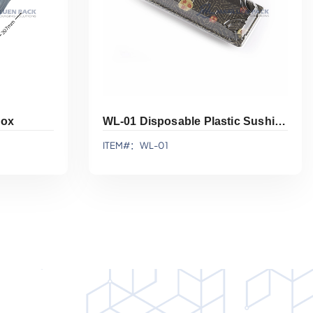
Box
WL-01 Disposable Plastic Sushi Display Tray With Lid
ITEM#：WL-01
添加到报价