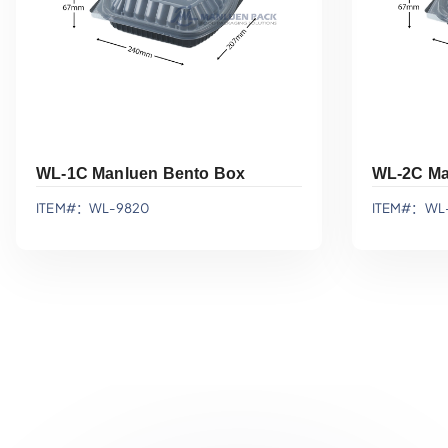
WL-1C Manluen Bento Box
WL-2C Ma
ITEM#：WL-9820
ITEM#：WL-
添加到报价