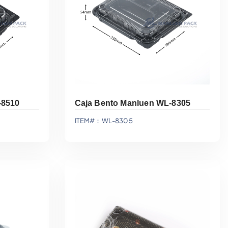
-8510
Caja Bento Manluen WL-8305
ITEM#：WL-8305
ación
Agregar A La Cotización