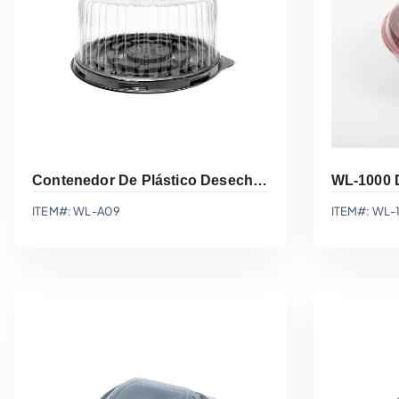
Contenedor De Plástico Desechable Para Pastel De 10 Pulgadas WL-A09
WL-1000 
ITEM#: WL-A09
ITEM#: WL
Agregar A La Cotización
Agre