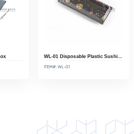
Box
WL-01 Disposable Plastic Sushi Display Tray With Lid
ITEM#: WL-01
ación
Agregar A La Cotización