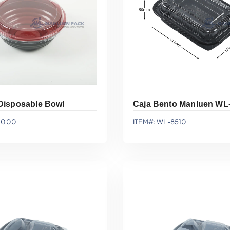
Disposable Bowl
Caja Bento Manluen WL
-1000
ITEM#: WL-8510
gar A La Cotización
Agregar A La Cotiz