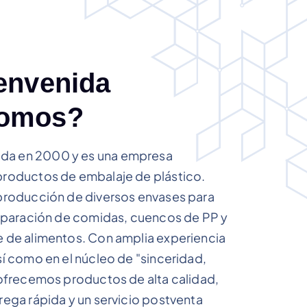
e
n
v
e
n
i
d
a
o
m
o
s
?
a en 2000 y es una empresa
productos de embalaje de plástico.
producción de diversos envases para
reparación de comidas, cuencos de PP y
 de alimentos. Con amplia experiencia
í como en el núcleo de "sinceridad,
 ofrecemos productos de alta calidad,
rega rápida y un servicio postventa