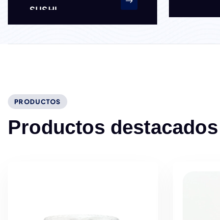
SUSHI
PRODUCTOS
P
r
o
d
u
c
t
o
s
d
e
s
t
a
c
a
d
o
s