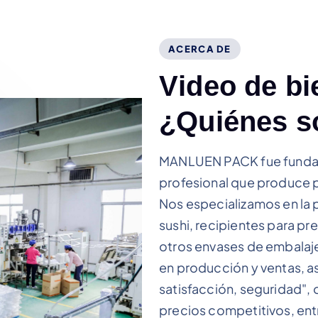
ACERCA DE
V
i
d
e
o
d
e
b
i
¿
Q
u
i
é
n
e
s
s
MANLUEN PACK fue fundad
profesional que produce 
Nos especializamos en la 
sushi, recipientes para p
otros envases de embalaje
en producción y ventas, as
satisfacción, seguridad",
precios competitivos, ent