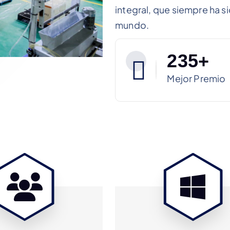
integral, que siempre ha s
mundo.
2
3
5
+
Mejor Premio