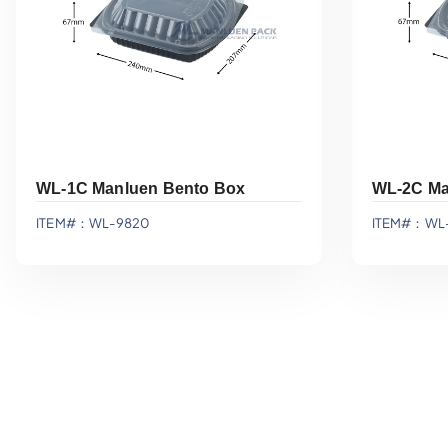
WL-1C Manluen Bento Box
WL-2C Ma
ITEM#：WL-9820
ITEM#：WL-
Agregar A La Cotización
Agre