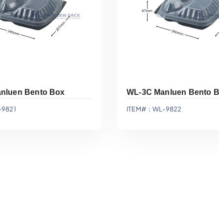
nluen Bento Box
WL-3C Manluen Bento 
9821
ITEM#：WL-9822
gar A La Cotización
Agregar A La Cotiz