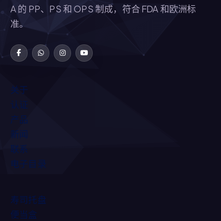
A 的 PP、PS 和 OPS 制成，符合 FDA 和欧洲标
准。
关于
认证
产品
新闻
联系
电子目录
寿司托盘
便当盒