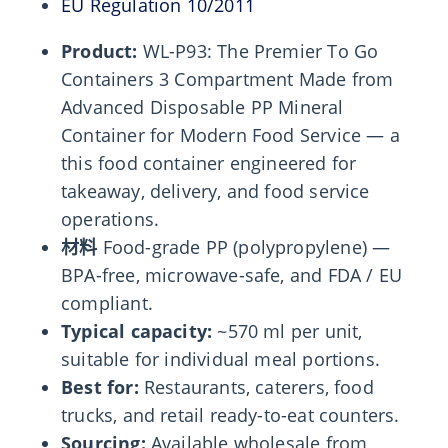
EU Regulation 10/2011
Product:
WL-P93: The Premier To Go
Containers 3 Compartment Made from
Advanced Disposable PP Mineral
Container for Modern Food Service — a
this food container engineered for
takeaway, delivery, and food service
operations.
材料
Food-grade PP (polypropylene) —
BPA-free, microwave-safe, and FDA / EU
compliant.
Typical capacity:
~570 ml per unit,
suitable for individual meal portions.
Best for:
Restaurants, caterers, food
trucks, and retail ready-to-eat counters.
Sourcing:
Available wholesale from