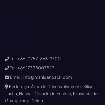
Bandejas de Sushi
Caixas Bento
Recipientes de Concha
Tigelas
Bandejas para Festas
Tel: +86-0757-86619700
Tel: +86 17328007523
Email: info@manluenpack.com
Endereço: Área de Desenvolvimento Xilian,
Jinsha, Nanhai, Cidade de Foshan, Província de
Guangdong, China.