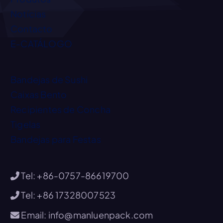
Notícias
Contacto
E-CATÁLOGO
Bandejas de Sushi
Caixas Bento
Recipientes de Concha
Tigelas
Bandejas para Festas
Tel: +86-0757-86619700
Tel: +86 17328007523
Email: info@manluenpack.com