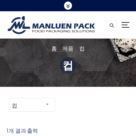
콘
텐
츠
로
바
홈
제품
컵
로
가
컵
기
컵
1개 결과 출력