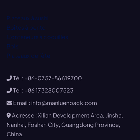
Plateaux à sushi
Boîtes à bento
Conteneurs à coquilles
Bols
Plateaux de fête
Tél : +86-0757-86619700
Tel : +86 17328007523
Email : info@manluenpack.com
Adresse : Xilian Development Area, Jinsha,
Nanhai, Foshan City, Guangdong Province,
China.