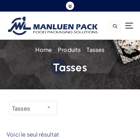
S
k
i
p
t
Home
Produits
Tasses
o
c
Tasses
o
n
t
e
n
Tasses
t
Voici le seul résultat