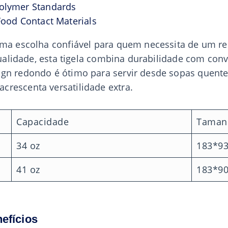
olymer Standards
Food Contact Materials
uma escolha confiável para quem necessita de um re
 qualidade, esta tigela combina durabilidade com conv
gn redondo é ótimo para servir desde sopas quentes
crescenta versatilidade extra.
Capacidade
Taman
34 oz
183*9
41 oz
183*9
nefícios