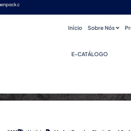
uenpack.c
Início
Sobre Nós
Pr
E-CATÁLOGO
o
Notícias
Tigela Redonda de PP Descartável Pr
donda de PP Descartáv