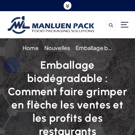
S
k
i
p
t
Home
Nouvelles
Emballage biodégradable : Comment faire grimper en flèche les ventes et les profits des restaurants
o
c
Emballage
o
biodégradable :
n
t
Comment faire grimper
e
en flèche les ventes et
n
t
les profits des
restaurants