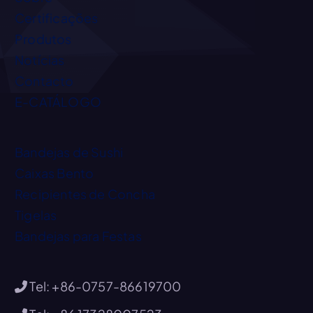
Certificações
Produtos
Notícias
Contacto
E-CATÁLOGO
Bandejas de Sushi
Caixas Bento
Recipientes de Concha
Tigelas
Bandejas para Festas
Tel: +86-0757-86619700