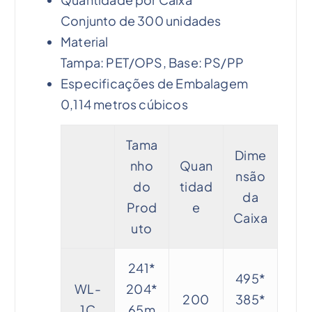
Conjunto de 300 unidades
Material
Tampa: PET/OPS, Base: PS/PP
Especificações de Embalagem
0,114 metros cúbicos
Tama
Dime
nho
Quan
nsão
do
tidad
da
Prod
e
Caixa
uto
241*
495*
WL-
204*
200
385*
1C
65m