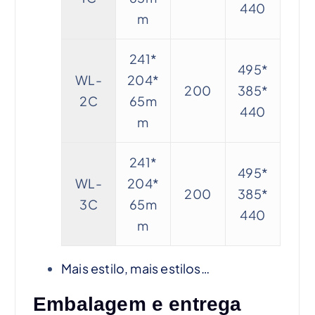
440
m
241*
495*
WL-
204*
200
385*
2C
65m
440
m
241*
495*
WL-
204*
200
385*
3C
65m
440
m
Mais estilo, mais estilos…
Embalagem e entrega