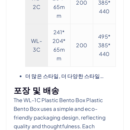
200
385*
2C
65m
440
m
241*
495*
WL-
204*
200
385*
3C
65m
440
m
더 많은 스타일, 더 다양한 스타일…
포장 및 배송
The WL-1C Plastic Bento Box Plastic
Bento Box uses a simple and eco-
friendly packaging design, reflecting
quality and thoughtfulness. Each