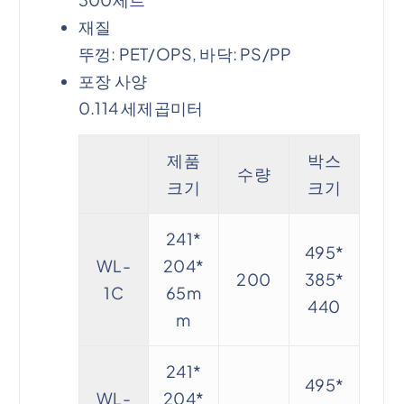
재질
뚜껑: PET/OPS, 바닥: PS/PP
포장 사양
0.114 세제곱미터
제품
박스
수량
크기
크기
241*
495*
WL-
204*
200
385*
1C
65m
440
m
241*
495*
WL-
204*