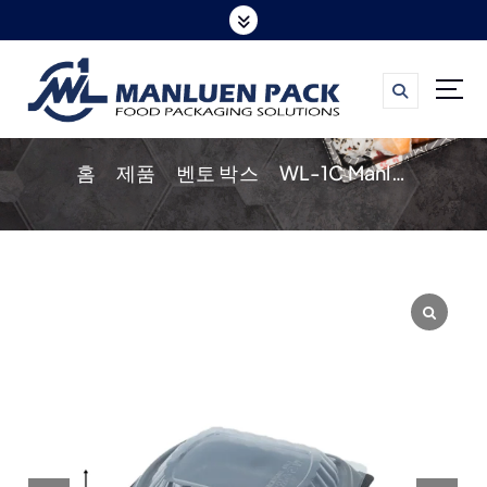
콘
텐
츠
로
바
홈
제품
벤토 박스
WL-1C Manluen Bento Box
로
가
기