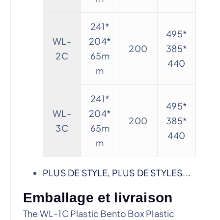
241*
495*
WL-
204*
200
385*
2C
65m
440
m
241*
495*
WL-
204*
200
385*
3C
65m
440
m
PLUS DE STYLE, PLUS DE STYLES...
Emballage et livraison
The WL-1C Plastic Bento Box Plastic