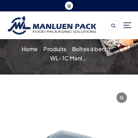
S
k
i
p
t
Home
Produits
Boîtes à bento
o
WL-1C Manluen Bento Box
c
o
n
t
e
n
t