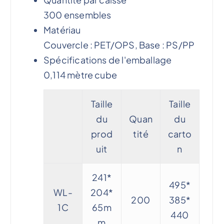
300 ensembles
Matériau
Couvercle : PET/OPS, Base : PS/PP
Spécifications de l'emballage
0,114 mètre cube
Taille
Taille
du
Quan
du
prod
tité
carto
uit
n
241*
495*
WL-
204*
200
385*
1C
65m
440
m