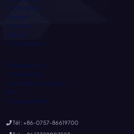
Certifications
Produits
Nouvelles
Contact
E-CATALOGUE
Plateaux à sushi
Boîtes à bento
Conteneurs à coquilles
Bols
Plateaux de fête
Tél : +86-0757-86619700