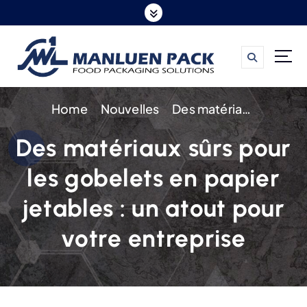
S
k
i
p
t
Home
Nouvelles
Des matériaux sûrs pour les gobelets en papier jetables : un atout pour votre entreprise
o
c
Des matériaux sûrs pour
o
les gobelets en papier
n
t
jetables : un atout pour
e
votre entreprise
n
t