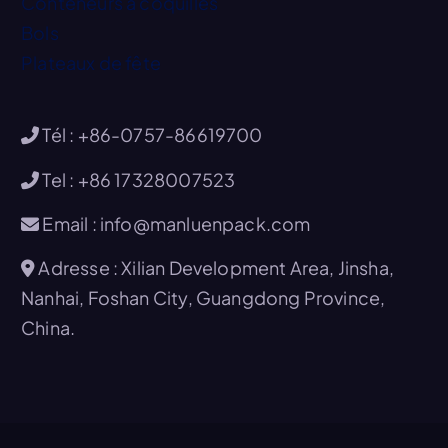
Conteneurs à coquilles
Bols
Plateaux de fête
Tél : +86-0757-86619700
Tel : +86 17328007523
Email : info@manluenpack.com
Adresse : Xilian Development Area, Jinsha,
Nanhai, Foshan City, Guangdong Province,
China.