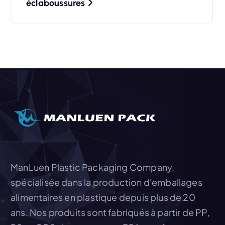
éclaboussures
a
t
i
o
n
d
e
l
’
ManLuen Plastic Packaging Company,
spécialisée dans la production d'emballages
a
alimentaires en plastique depuis plus de 20
r
ans. Nos produits sont fabriqués à partir de PP,