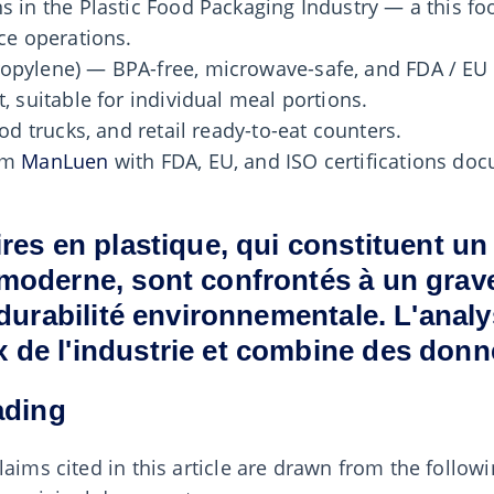
s in the Plastic Food Packaging Industry — a this fo
ce operations.
opylene) — BPA-free, microwave-safe, and FDA / EU
, suitable for individual meal portions.
od trucks, and retail ready-to-eat counters.
rom
ManLuen
with FDA, EU, and ISO certifications d
res en plastique, qui constituent u
moderne, sont confrontés à un grave
durabilité environnementale. L'analy
de l'industrie et combine des donné
ading
laims cited in this article are drawn from the follow