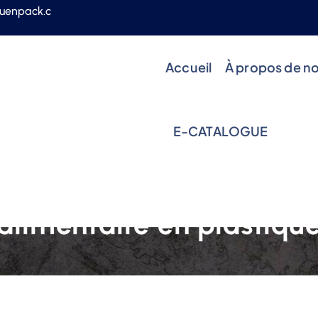
uenpack.c
Accueil
À propos de n
E-CATALOGUE
Nouvelles
 et solutions dans l'ind
alimentaire en plastiqu