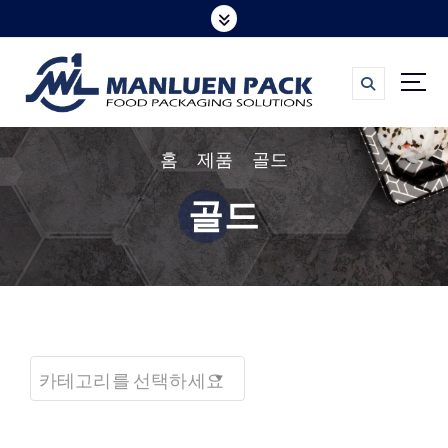
콘
텐
츠
로
바
홈
제품
골드
로
가
골드
기
카테고리를 선택하세요