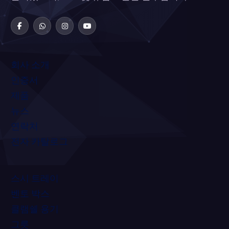
회사 소개
인증서
제품
뉴스
연락처
전자 카탈로그
스시 트레이
벤토 박스
클램쉘 용기
그릇