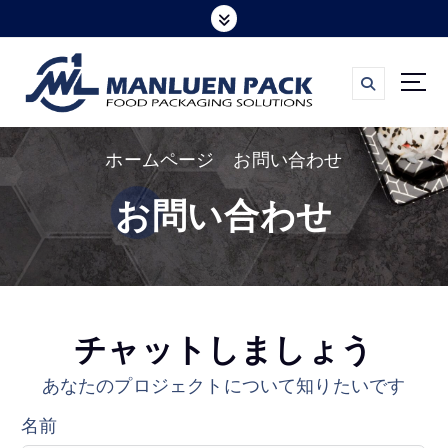
コ
ン
テ
ン
ツ
ホームページ
お問い合わせ
へ
ス
お問い合わせ
キ
ッ
プ
チャットしましょう
あなたのプロジェクトについて知りたいです
名前